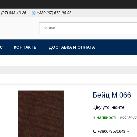
 (97) 043-43-26
+380 (67) 672-90-93
АС
КОНТАКТЫ
ДОСТАВКА И ОПЛАТА
Бейц M 066
Ціну уточнюйте
В наявності
Код:
M 06
+380673531643