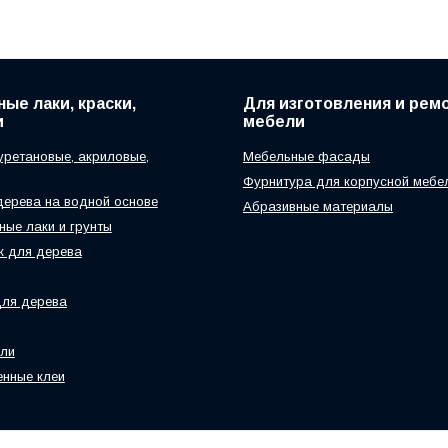
ые лаки, краски,
Для изготовления и рем
и
мебели
уретановые, акриловые,
Мебельные фасады
Фурнитура для корпусной мебе
дерева на водной основе
Абразивные материалы
ые лаки и грунты
к для дерева
для дерева
ели
нные клеи