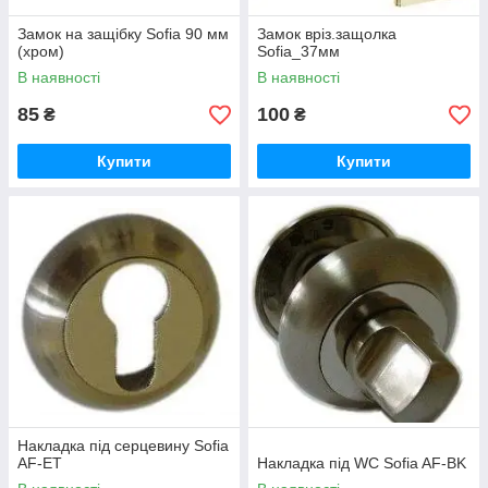
Замок на защібку Sofia 90 мм
Замок вріз.защолка
(хром)
Sofia_37мм
В наявності
В наявності
85
100
₴
₴
Купити
Купити
Накладка під серцевину Sofia
AF-ET
Накладка під WC Sofia AF-BK