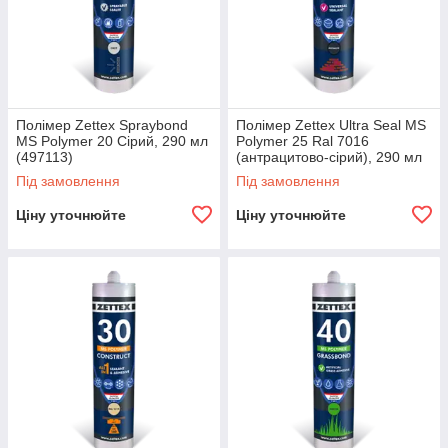
середовищ
Полімер Zettex Spraybond
Полімер Zettex Ultra Seal MS
MS Polymer 20 Сірий, 290 мл
Polymer 25 Ral 7016
(497113)
(антрацитово-сірий), 290 мл
(496018)
розширений
не руйнується під
Під замовлення
Під замовлення
температурний
ультрафіолетови
Ціну уточнюйте
Ціну уточнюйте
діапазон
ми променями
Чому нам варто довіряти