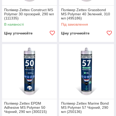
Оригінальність і низькі ціни
Полімер Zettex Construct MS
Полімер Zettex Grassbond
Polymer 30 прозорий, 290 мл
MS Polymer 40 Зелений, 310
Завдяки нашому прямій співпраці з виробниками ми
(111335)
мл (495186)
пропонуємо тільки оригінальні товари за прийнятними
В наявності
Під замовлення
цінами
Ціну уточнюйте
Ціну уточнюйте
Індивідуальне замовлення
Нам дорогий кожен клієнт, тому до кожного замовлення і
його замовнику ми намагаємося підійти з особливою
індивідуальністю, щоб кожна Ваша покупка у нас була
приємною.
Полімер Zettex EPDM
Полімер Zettex Marine Bond
Adhesive MS Polymer 50
MS Polymer 57 Чорний, 290
Чорний, 290 мл (300215)
мл (250136)