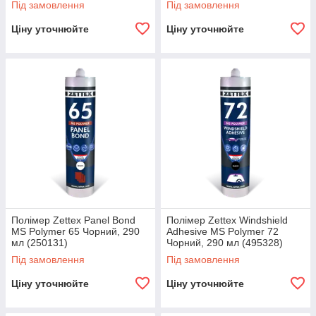
Під замовлення
Під замовлення
Ціну уточнюйте
Ціну уточнюйте
Швидкість
Наші менеджера намагаються обробити кожне замовлення
в найкоротші терміни. Саме швидкість обробки замовлення
значно скорочує терміни доставки Вашого замовлення.
Зручна логістика
Полімер Zettex Panel Bond
Полімер Zettex Windshield
MS Polymer 65 Чорний, 290
Adhesive MS Polymer 72
Якщо Ви проживаєте не за межами р. Тернопіль, то ми
мл (250131)
Чорний, 290 мл (495328)
зможемо доставить Ваше замовлення транспортними
Під замовлення
Під замовлення
компаніями Нова пошта або Делівері. Відокремлення цих
логістичних організацій розташовані практично по всій
Ціну уточнюйте
Ціну уточнюйте
території України.