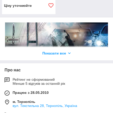
Ціну уточнюйте
Показати все
Про нас
Клеї на основі PS-полімерів — це незамінний засіб у
сучасному світі, здатне надійно склеювати будь монтажні та
Рейтинг не сформований
побутові поверхні. Основною перевагою цієї речовини перед
Менше 5 відгуків за останній рік
іншими склеюють засобами - стійкість до впливу зовнішнього
середовища. Підвищена вологість, мороз чи спека - ніщо не
Працює з 28.05.2010
здатне змінити початкові властивості полімерів.
м. Тернопіль
Існує дві глобальні області застосування полімерних клеїв —
вул. Текстильна 28, Тернопіль, Україна
будівельна і побутова. Саме в даних галузях важливе