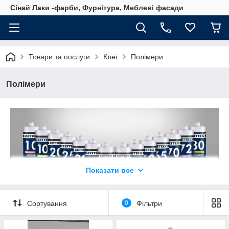
Сінай Лаки -фарби, Фурнітура, Меблеві фасади
Товари та послуги
Клеї
Полімери
Полімери
Показати все
Сортування
0
Фільтри