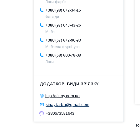
Лаки-фарби
+380 (98) 072-34-15
Фасади
+380 (97) 043-43-26
Меблі
+380 (67) 672-90-93
Меблева фурнітура
+380 (68) 600-78-08
Лаки
http://sinay.com.ua
sinay.farba@gmail.com
+380673531643