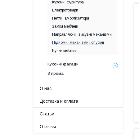
Кухонні фурнітура
Електротовари
Петлі і амортизатори
Замки меблеві
Направляючі і висувні механізми
Підйомні механізми і опускні
Ручки меблеві
Кухонні фасади
З прома
О нас
Доставка и оплата
Статьи
Отзывы