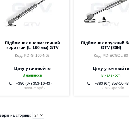
Підйомник пневматичний
Підйомник опускний б
короткий (L-160 мм) GTV
GTV (80N)
PD-G..160-N02
PD-ECGDL 80
Ціну уточнюйте
Ціну уточнюйт
В наявності
В наявності
+380 (67) 353-16-43
+380 (67) 353-16-43
Лаки-фарби
Лаки-фарби