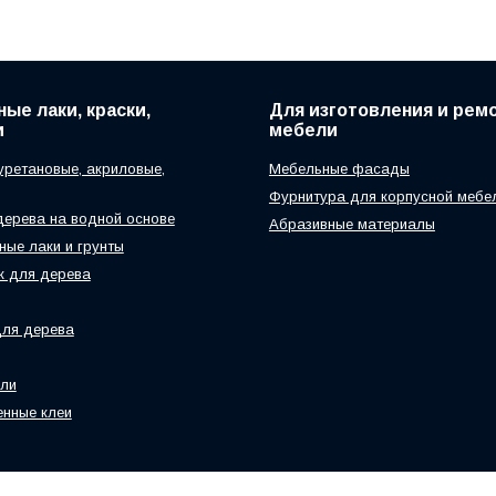
ые лаки, краски,
Для изготовления и рем
и
мебели
уретановые, акриловые,
Мебельные фасады
Фурнитура для корпусной мебе
дерева на водной основе
Абразивные материалы
ые лаки и грунты
к для дерева
для дерева
ели
нные клеи