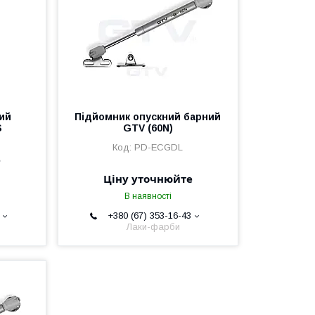
ий
Підйомник опускний барний
S
GTV (60N)
PD-ECGDL
е
Ціну уточнюйте
В наявності
+380 (67) 353-16-43
Лаки-фарби