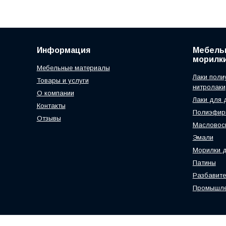
Информация
Мебельн
морилк
Мебельные материалы
Лаки поли
Товары и услуги
нитролаки
О компании
Лаки для 
Контакты
Полиэфирн
Отзывы
Масловос
Эмали
Морилки 
Патины
Разбавит
Промышле