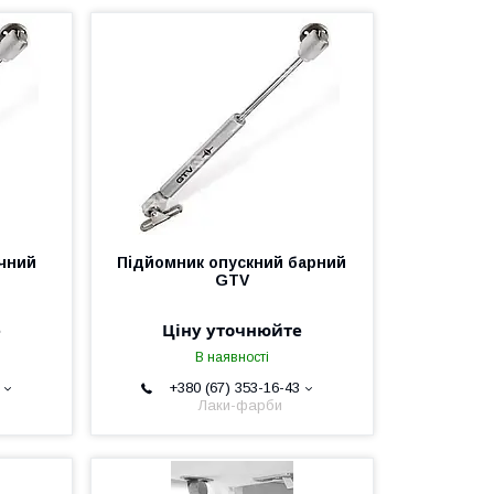
чний
Підйомник опускний барний
GTV
е
Ціну уточнюйте
В наявності
+380 (67) 353-16-43
Лаки-фарби