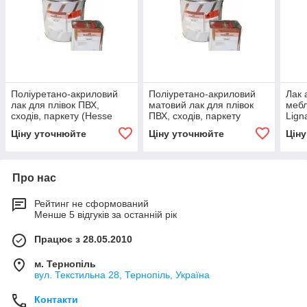
Поліуретано-акриловий
Поліуретано-акриловий
Лак 
лак для плівок ПВХ,
матовий лак для плівок
мебл
сходів, паркету (Hesse
ПВХ, сходів, паркету
Lign
Lignal) DE 42154 (433-4)
(Hesse Lignal) DE 433-2
Ціну уточнюйте
Ціну уточнюйте
Цін
Про нас
Рейтинг не сформований
Менше 5 відгуків за останній рік
Працює з 28.05.2010
м. Тернопіль
вул. Текстильна 28, Тернопіль, Україна
Контакти