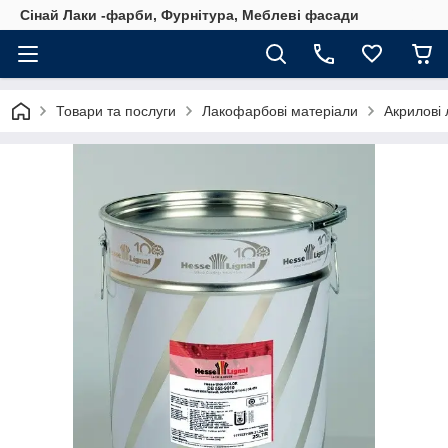
Сінай Лаки -фарби, Фурнітура, Меблеві фасади
Товари та послуги
Лакофарбові матеріали
Акрилові 