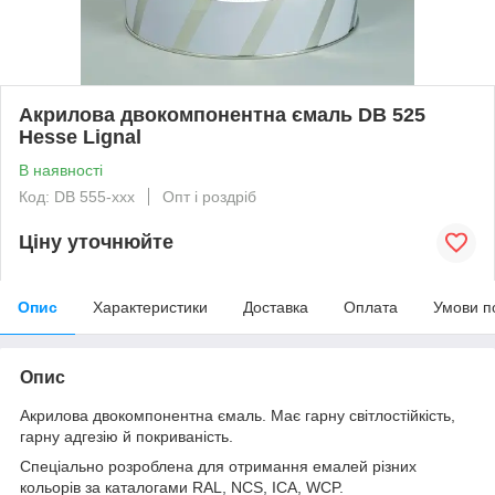
Акрилова двокомпонентна ємаль DB 525
Hesse Lignal
В наявності
Код: DB 555-xxx
Опт і роздріб
Ціну уточнюйте
Опис
Характеристики
Доставка
Оплата
Умови п
Опис
Акрилова двокомпонентна ємаль. Має гарну світлостійкість,
гарну адгезію й покриваність.
Спеціально розроблена для отримання емалей різних
кольорів за каталогами RAL, NCS, ICA, WCP.