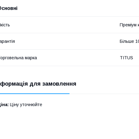
Основні
кість
Преміум 
арантія
Більше 10
орговельна марка
TITUS
нформація для замовлення
іна:
Ціну уточнюйте