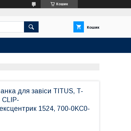
Кошик
Кошик
нка для завіси TITUS, T-
 CLIP-
сцентрик 1524, 700-0KC0-