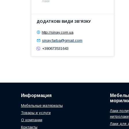
Лаки
http://sinay.com.ua
sinay.farba@gmail.com
+380673531643
Информация
Мебельн
морилк
Мебельные материалы
Лаки поли
Товары и услуги
нитролаки
О компании
Лаки для 
Контакты