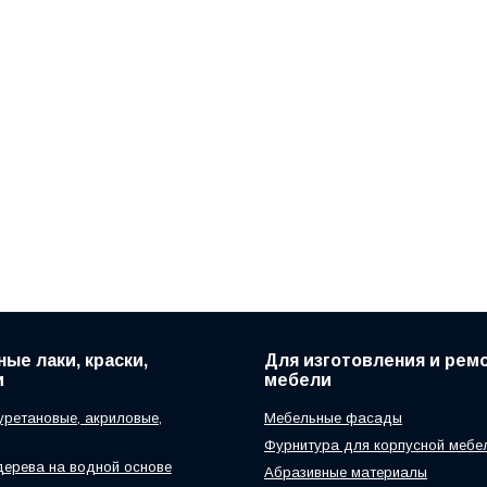
ые лаки, краски,
Для изготовления и рем
и
мебели
уретановые, акриловые,
Мебельные фасады
Фурнитура для корпусной мебе
дерева на водной основе
Абразивные материалы