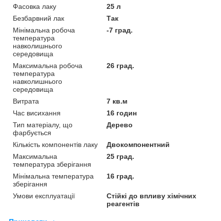
Фасовка лаку
25 л
Безбарвний лак
Так
Мінімальна робоча
-7 град.
температура
навколишнього
середовища
Максимальна робоча
26 град.
температура
навколишнього
середовища
Витрата
7 кв.м
Час висихання
16 годин
Тип матеріалу, що
Дерево
фарбується
Кількість компонентів лаку
Двокомпонентний
Максимальна
25 град.
температура зберігання
Мінімальна температура
16 град.
зберігання
Умови експлуатації
Стійкі до впливу хімічних
реагентів