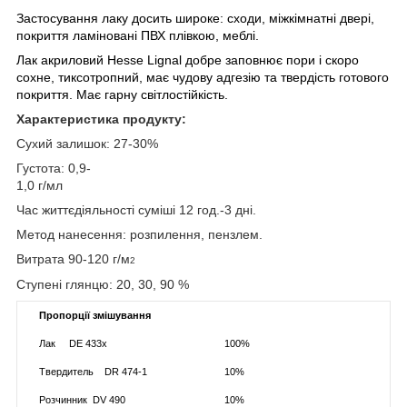
Застосування лаку досить широке: сходи, міжкімнатні двері,
покриття ламіновані ПВХ плівкою, меблі.
Лак акриловий Hesse Lignal добре заповнює пори і скоро
сохне, тиксотропний, має чудову адгезію та твердість готового
покриття. Має гарну світлостійкість.
Характеристика продукту:
Сухий залишок: 27-30%
Густота: 0,9-
1,0 г/мл
Час життєдіяльності суміші 12 год.-3 дні.
Метод нанесення: розпилення, пензлем.
Витрата 90-120 г/м
2
Ступені глянцю: 20, 30, 90 %
Пропорції змішування
Лак DE 433x
100%
Твердитель DR 474-1
10%
Розчинник DV 490
10%