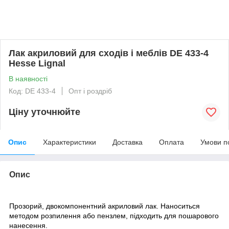
Лак акриловий для сходів і меблів DE 433-4
Hesse Lignal
В наявності
Код: DE 433-4
Опт і роздріб
Ціну уточнюйте
Опис
Характеристики
Доставка
Оплата
Умови п
Опис
Прозорий, двокомпонентний акриловий лак.
Наноситься
методом розпилення або пензлем, підходить для пошарового
нанесення.