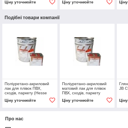
Ціну уточнюйте
Ціну уточнюйте
Цін
150, 180, 240, 320
120,
400
Подібні товари компанії
Поліуретано-акриловий
Поліуретано-акриловий
Глян
лак для плівок ПВХ,
матовий лак для плівок
JB C
сходів, паркету (Hesse
ПВХ, сходів, паркету
Lignal) DE 42154 (433-4)
(Hesse Lignal) DE 433-2
Ціну уточнюйте
Ціну уточнюйте
Цін
Про нас