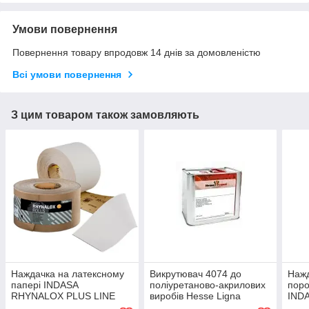
Умови повернення
Повернення товару впродовж 14 днів за домовленістю
Всі умови повернення
З цим товаром також замовляють
Наждачка на латексному
Викрутювач 4074 до
Нажд
папері INDASA
поліуретаново-акрилових
поро
RHYNALOX PLUS LINE
виробів Hesse Ligna
IND
115 мм x50 P100, 120,
ROLL