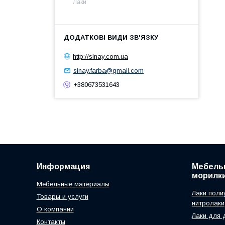
Лаки
http://sinay.com.ua
sinay.farba@gmail.com
+380673531643
Информация
Мебельн
морилк
Мебельные материалы
Лаки поли
Товары и услуги
нитролаки
О компании
Лаки для 
Контакты