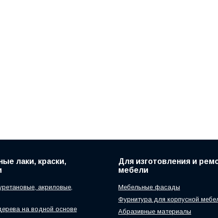
ые лаки, краски,
Для изготовления и рем
и
мебели
уретановые, акриловые,
Мебельные фасады
Фурнитура для корпусной мебе
дерева на водной основе
Абразивные материалы