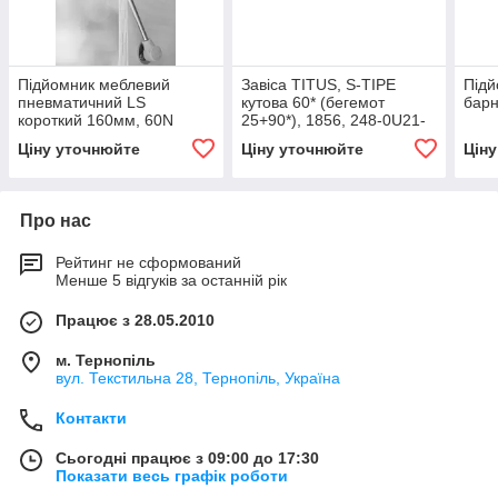
Підйомник меблевий
Завіса TITUS, S-TIPE
Підй
пневматичний LS
кутова 60* (бегемот
барн
короткий 160мм, 60N
25+90*), 1856, 248-0U21-
050
Ціну уточнюйте
Ціну уточнюйте
Цін
Про нас
Рейтинг не сформований
Менше 5 відгуків за останній рік
Працює з 28.05.2010
м. Тернопіль
вул. Текстильна 28, Тернопіль, Україна
Контакти
Сьогодні працює з 09:00 до 17:30
Показати весь графік роботи