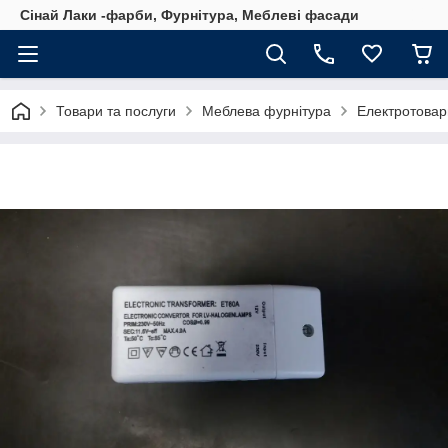
Сінай Лаки -фарби, Фурнітура, Меблеві фасади
Товари та послуги
Меблева фурнітура
Електротовар