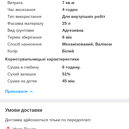
Витрата
7 кв.м
Час висихання
4 годин
Тип використання
Для внутрішніх робіт
Фасовка матеріалу
25 л
Вид грунтовки
Адгезивна
Термін зберігання
8 міс
Спосіб нанесення
Механізований, Валіком
Колір
Білий
Користувальницькі характеристики
Сушка в глибину
6 годину.
Сухий залишок
51%
Сушка на дотик
45 мін.
Приховати
Умови доставки
Доставка здійснюється тільки по передоплаті.
Нова Пошта