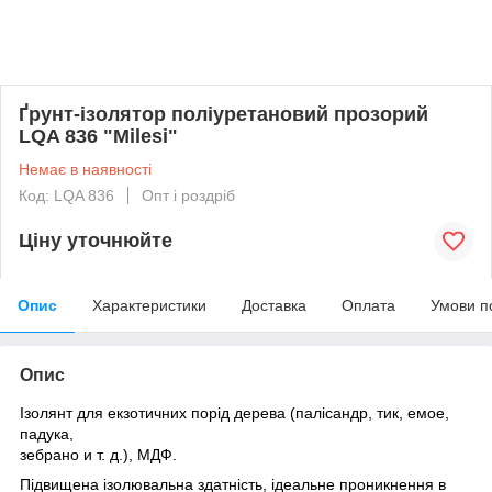
Ґрунт-ізолятор поліуретановий прозорий
LQA 836 "Milesi"
Немає в наявності
Код: LQA 836
Опт і роздріб
Ціну уточнюйте
Опис
Характеристики
Доставка
Оплата
Умови п
Опис
Ізолянт для екзотичних порід дерева (палісандр, тик, емое,
падука,
зебрано и т. д.), МДФ.
Підвищена ізолювальна здатність, ідеальне проникнення в