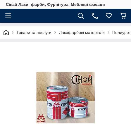
Сінай Лаки -фарби, Фурнітура, Меблеві фасади
Товари та послуги
Лакофарбові матеріали
Полиурет