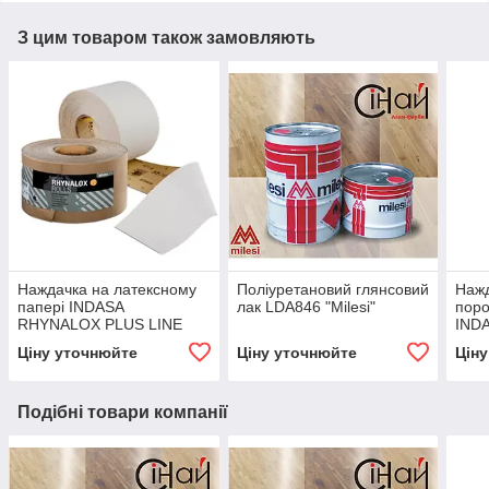
З цим товаром також замовляють
Наждачка на латексному
Поліуретановий глянсовий
Нажд
папері INDASA
лак LDA846 "Milesi"
поро
RHYNALOX PLUS LINE
IND
115 мм x50 P100, 120,
ROLL
Ціну уточнюйте
Ціну уточнюйте
Цін
150, 180, 240, 320
120,
400
Подібні товари компанії