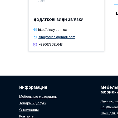
Лаки
Ц
http://sinay.com.ua
sinay.farba@gmail.com
+380673531643
Информация
Мебельн
морилк
Мебельные материалы
Лаки поли
Товары и услуги
нитролаки
О компании
Лаки для 
Контакты