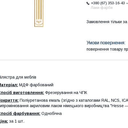
+380 (67) 353-16-43
Лаки-фарби
Замовлення тільки з
повернення товару п
ілястра для меблів
атеріал:
МДФ фарбований
Спосіб виготовлення:
Фрезерування на ЧПК
Покриття:
Поліуретанова емаль (згідно з каталогами RAL, NCS, ICA
ипромінювання акриловим лаком німецького виробництва "Hesse — 
Спосіб фарбування:
Однобічна
іна:
за 1 шт.