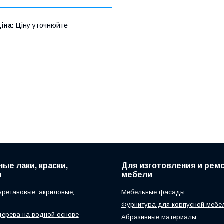
іна:
Ціну уточнюйте
ые лаки, краски,
Для изготовления и рем
и
мебели
уретановые, акриловые,
Мебельные фасады
Фурнитура для корпусной мебе
дерева на водной основе
Абразивные материалы