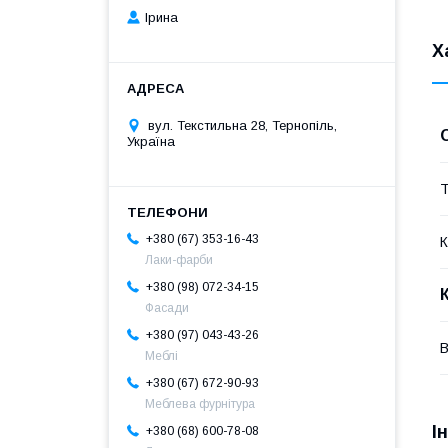
Ірина
Х
вул. Текстильна 28, Тернопіль,
Україна
Т
+380 (67) 353-16-43
К
Лаки-фарби
+380 (98) 072-34-15
Фасади
+380 (97) 043-43-26
В
Меблі
+380 (67) 672-90-93
Меблева фурнітура
І
+380 (68) 600-78-08