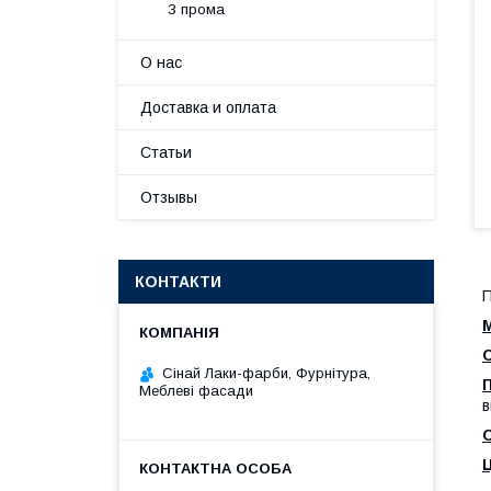
З прома
О нас
Доставка и оплата
Статьи
Отзывы
КОНТАКТИ
П
М
Сінай Лаки-фарби, Фурнітура,
Меблеві фасади
в
Ц