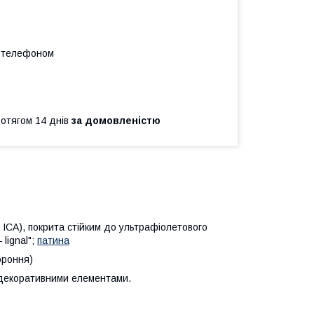
а телефоном
ротягом 14 днів
за домовленістю
 ICA), покрита стійким до ультрафіолетового
lignal";
патина
ороння)
 декоративними елементами.