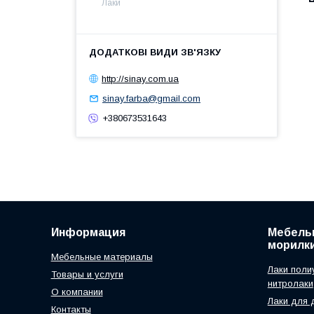
Лаки
http://sinay.com.ua
sinay.farba@gmail.com
+380673531643
Информация
Мебельн
морилк
Мебельные материалы
Лаки поли
Товары и услуги
нитролаки
О компании
Лаки для 
Контакты