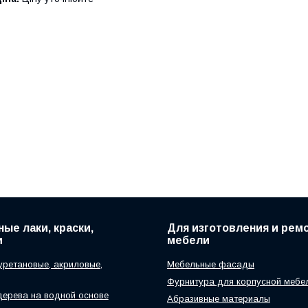
ые лаки, краски,
Для изготовления и рем
и
мебели
уретановые, акриловые,
Мебельные фасады
Фурнитура для корпусной мебе
дерева на водной основе
Абразивные материалы