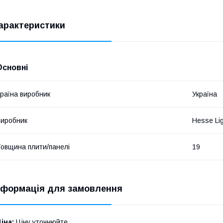
арактеристики
Основні
раїна виробник
Україна
иробник
Hesse Li
овщина плити/панелі
19
нформація для замовлення
іна:
Ціну уточнюйте