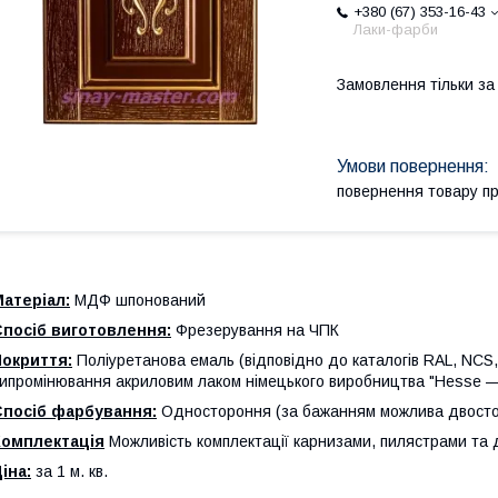
+380 (67) 353-16-43
Лаки-фарби
Замовлення тільки з
повернення товару п
атеріал:
МДФ шпонований
Спосіб виготовлення:
Фрезерування на ЧПК
Покриття:
Поліуретанова емаль (відповідно до каталогів RAL, NCS,
ипромінювання акриловим лаком німецького виробництва "Hesse — 
Спосіб фарбування:
Одностороння (за бажанням можлива двост
Комплектація
Можливість комплектації карнизами, пилястрами та
іна:
за 1 м. кв.