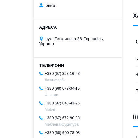
Ірина
Х
вул. Текстильна 28, Тернопіль,
Україна
К
+380 (67) 353-16-43
В
Лаки-фарби
+380 (98) 072-34-15
Т
Фасади
+380 (97) 043-43-26
Меблі
І
+380 (67) 672-90-93
Меблева фурнітура
+380 (68) 600-78-08
Ц