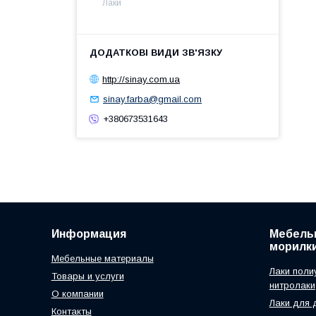
Лаки
http://sinay.com.ua
sinay.farba@gmail.com
+380673531643
Информация
Мебельн
морилк
Мебельные материалы
Лаки поли
Товары и услуги
нитролаки
О компании
Лаки для 
Контакты