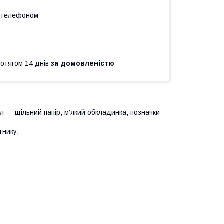
а телефоном
ротягом 14 днів
за домовленістю
ал — щільний папір, м'який обкладинка, позначки
тнику;