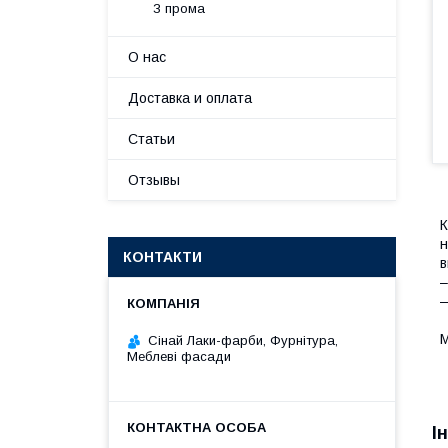
З прома
О нас
Доставка и оплата
Статьи
Отзывы
К
н
КОНТАКТИ
в
–
—
М
Сінай Лаки-фарби, Фурнітура,
Меблеві фасади
І