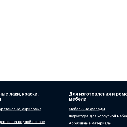
ые лаки, краски,
Для изготовления и рем
и
мебели
уретановые, акриловые,
Мебельные фасады
Фурнитура для корпусной мебе
дерева на водной основе
Абразивные материалы