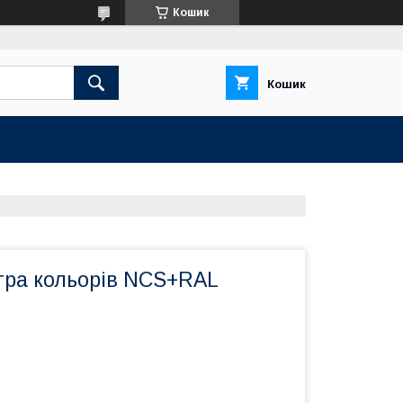
Кошик
Кошик
ітра кольорів NCS+RAL