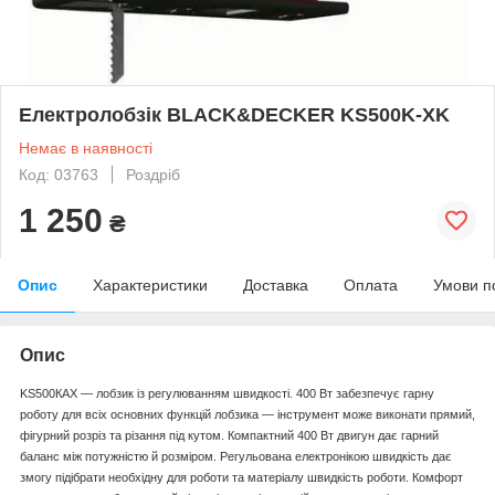
Електролобзік BLACK&DECKER KS500K-XK
Немає в наявності
Код: 03763
Роздріб
1 250
₴
Опис
Характеристики
Доставка
Оплата
Умови п
Опис
KS500КAX — лобзик із регулюванням швидкості. 400 Вт забезпечує гарну
роботу для всіх основних функцій лобзика — інструмент може виконати прямий,
фігурний розріз та різання під кутом. Компактний 400 Вт двигун дає гарний
баланс між потужністю й розміром. Регульована електронікою швидкість дає
змогу підібрати необхідну для роботи та матеріалу швидкість роботи. Комфорт