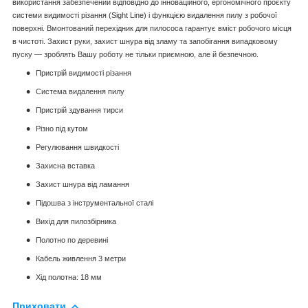
використання забезпечений відповідно до інноваційного, ергономічного проєкту
системи видимості різання (Sight Line) і функцією видалення пилу з робочої
поверхні. Вмонтований перехідник для пилососа гарантує вміст робочого місця
в чистоті. Захист руки, захист шнура від зламу та запобігання випадковому
пуску — зроблять Вашу роботу не тільки приємною, але й безпечною.
Пристрій видимості різання
Система видалення пилу
Пристрій здування тирси
Різно під кутом
Регулювання швидкості
Захисна вставка
Захист шнура від ламання
Підошва з інструментальної сталі
Вихід для пилозбірника
Полотно по деревині
Кабель живлення 3 метри
Хід полотна: 18 мм
Приховати