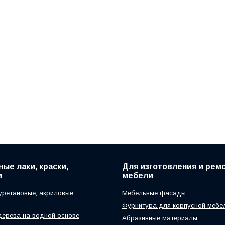
ые лаки, краски,
Для изготовления и рем
и
мебели
уретановые, акриловые,
Мебельные фасады
Фурнитура для корпусной мебе
дерева на водной основе
Абразивные материалы