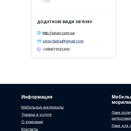
Лаки
http://sinay.com.ua
sinay.farba@gmail.com
+380673531643
Информация
Мебельн
морилк
Мебельные материалы
Лаки поли
Товары и услуги
нитролаки
О компании
Лаки для 
Контакты